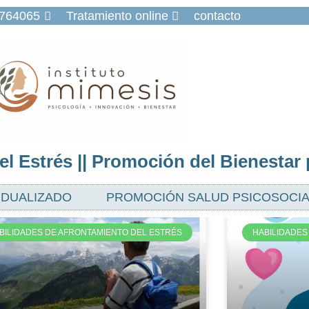
9764065
Tratamiento online
contacto
DADES DE AFRONTAMIENTO DEL ESTRÉS
AUTOCONO
l Estrés || Promoción del Bienestar 
IDUALIZADO
PROMOCIÓN SALUD PSICOSOCIA
BILIDADES DE AFRONTAMIENTO DEL ESTRÉS
HABILIDADES