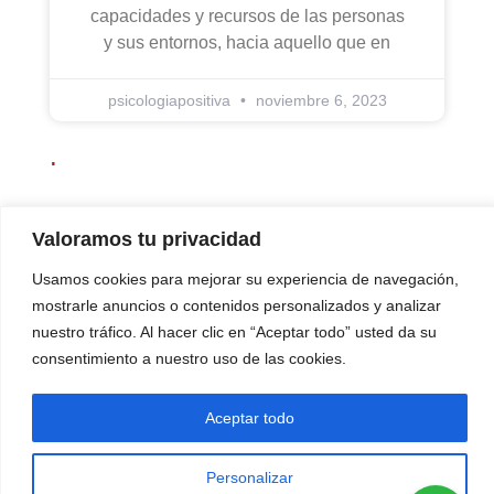
capacidades y recursos de las personas
y sus entornos, hacia aquello que en
psicologiapositiva
noviembre 6, 2023
.
Valoramos tu privacidad
Usamos cookies para mejorar su experiencia de navegación,
639764065
Tratamiento online
correo
mostrarle anuncios o contenidos personalizados y analizar
nuestro tráfico. Al hacer clic en “Aceptar todo” usted da su
consentimiento a nuestro uso de las cookies.
Condiciones generales de uso y Avisos Legales
·
Política de cookies
·
Aceptar todo
Privacidad y protección de datos
Personalizar