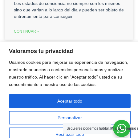
Los estados de conciencia no siempre son los mismos
sino que varian a lo largo del día y pueden ser objeto de
entrenamiento para conseguir
CONTINUAR »
« Anterior
1
2
Siguiente »
Valoramos tu privacidad
Usamos cookies para mejorar su experiencia de navegación,
mostrarle anuncios o contenidos personalizados y analizar
nuestro tráfico. Al hacer clic en “Aceptar todo” usted da su
639764065
Tratamiento online
correo
consentimiento a nuestro uso de las cookies.
Aceptar todo
Condiciones generales de uso y Avisos Legales
·
Política de cookies
·
Personalizar
Privacidad y protección de datos
Si quieres podemos hablar.
Mi compromiso e
Rechazar todo