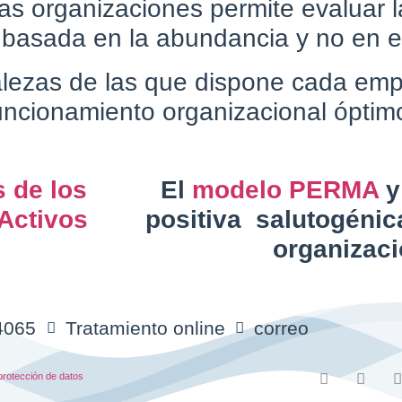
 las organizaciones permite evaluar 
basada en la abundancia y no en el
talezas de las que dispone cada emp
funcionamiento organizacional óptim
s
de los
El
modelo PERMA
y
 Activos
positiva salutogénica
organizac
4065
Tratamiento online
correo
protección de datos